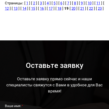
Страницы: [
1
] [
2
] [
3
] [
4
] [
5
] [
6
] [
7
] [
8
] [
9
] [
10
] [
11
] [
12
] [
13
] [
14
] [
15
] [
16
] [
17
] [
18
]
19
[
20
] [
21
] [
22
] [
23
]
Оставьте заявку
Оставьте заявку прямо сейчас и наши
специалисты свяжутся с Вами в удобное для Вас
время!
Ваше имя:
*