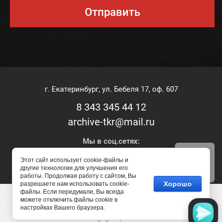
Отправить
г. Екатеринбург, ул. Бебеля 17, оф. 607
8 343 345 44 12
archive-tkr@mail.ru
Мы в соц.сетях:
Этот сайт использует cookie-файлы и
другие технологии для улучшения его
работы. Продолжая работу с сайтом, Вы
Хорошо
разрешаете нам использовать cookie-
файлы. Если передумали, Вы всегда
Copyright © 2018 - 2026
можете отключить файлы cookie в
настройках Вашего браузера.
сделать сайт
в
megagroup.ru