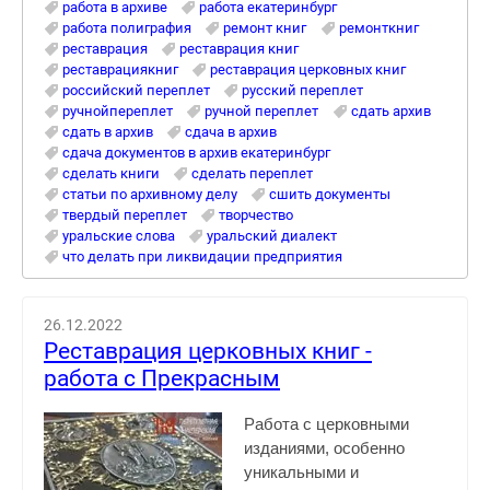
работа в архиве
работа екатеринбург
работа полиграфия
ремонт книг
ремонткниг
реставрация
реставрация книг
реставрациякниг
реставрация церковных книг
российский переплет
русский переплет
ручнойпереплет
ручной переплет
сдать архив
сдать в архив
сдача в архив
сдача документов в архив екатеринбург
сделать книги
сделать переплет
статьи по архивному делу
сшить документы
твердый переплет
творчество
уральские слова
уральский диалект
что делать при ликвидации предприятия
26.12.2022
Реставрация церковных книг -
работа с Прекрасным
Работа с церковными
изданиями, особенно
уникальными и