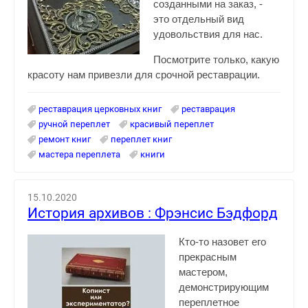
созданными на заказ, -
это отдельный вид
удовольствия для нас.
Посмотрите только, какую
красоту нам привезли для срочной реставрации.
реставрация церковных книг
реставрация
ручной переплет
красивый переплет
ремонт книг
переплет книг
мастера переплета
книги
15.10.2020
История архивов : Фрэнсис Бэдфорд
Кто-то назовет его
прекрасным
мастером,
демонстрирующим
переплетное