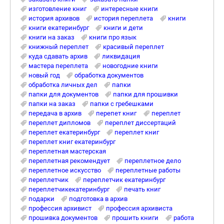
изготовление книг
интересные книги
история архивов
история переплета
книги
книги екатеринбург
книги и дети
книги на заказ
книги про язык
книжный переплет
красивый переплет
куда сдавать архив
ликвидация
мастера переплета
новогодние книги
новый год
обработка документов
обработка личных дел
папки
папки для документов
папки для прошивки
папки на заказ
папки с гребешками
передача в архив
перепет книг
переплет
переплет дипломов
переплет диссертаций
переплет екатеринбург
переплет книг
переплет книг екатеринбург
переплетная мастерская
переплетная рекомендует
переплетное дело
переплетное искусство
переплетные работы
переплетчик
переплетчик екатеринбург
переплетчикекатеринбург
печать книг
подарки
подготовка в архив
профессия архивист
профессия архивиста
прошивка документов
прошить книги
работа