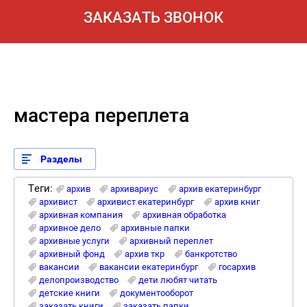
ЗАКАЗАТЬ ЗВОНОК
мастера переплета
Разделы
Теги:
архив
архивариус
архив екатеринбург
архивист
архивист екатеринбург
архив книг
архивная компания
архивная обработка
архивное дело
архивные папки
архивные услуги
архивный переплет
архивный фонд
архив ткр
банкротство
вакансии
вакансии екатеринбург
госархив
делопроизводство
дети любят читать
детские книги
документооборот
заказать книги
заказать папки