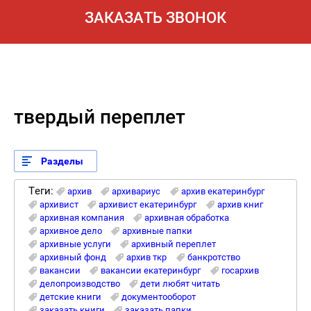
ЗАКАЗАТЬ ЗВОНОК
твердый переплет
Разделы
Теги:
архив
архивариус
архив екатеринбург
архивист
архивист екатеринбург
архив книг
архивная компания
архивная обработка
архивное дело
архивные папки
архивные услуги
архивный переплет
архивный фонд
архив ткр
банкротство
вакансии
вакансии екатеринбург
госархив
делопроизводство
дети любят читать
детские книги
документооборот
заказать книги
заказать папки