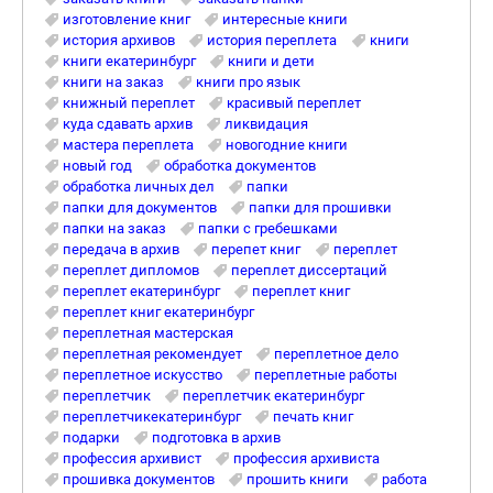
изготовление книг
интересные книги
история архивов
история переплета
книги
книги екатеринбург
книги и дети
книги на заказ
книги про язык
книжный переплет
красивый переплет
куда сдавать архив
ликвидация
мастера переплета
новогодние книги
новый год
обработка документов
обработка личных дел
папки
папки для документов
папки для прошивки
папки на заказ
папки с гребешками
передача в архив
перепет книг
переплет
переплет дипломов
переплет диссертаций
переплет екатеринбург
переплет книг
переплет книг екатеринбург
переплетная мастерская
переплетная рекомендует
переплетное дело
переплетное искусство
переплетные работы
переплетчик
переплетчик екатеринбург
переплетчикекатеринбург
печать книг
подарки
подготовка в архив
профессия архивист
профессия архивиста
прошивка документов
прошить книги
работа