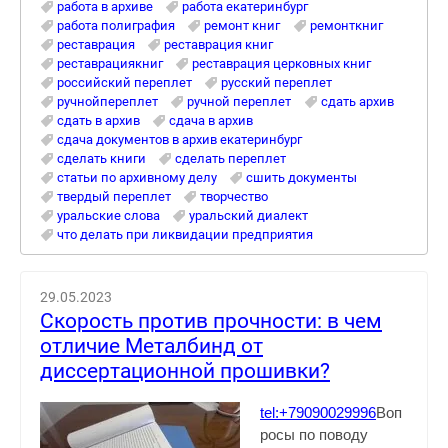
работа в архиве
работа екатеринбург
работа полиграфия
ремонт книг
ремонткниг
реставрация
реставрация книг
реставрациякниг
реставрация церковных книг
российский переплет
русский переплет
ручнойпереплет
ручной переплет
сдать архив
сдать в архив
сдача в архив
сдача документов в архив екатеринбург
сделать книги
сделать переплет
статьи по архивному делу
сшить документы
твердый переплет
творчество
уральские слова
уральский диалект
что делать при ликвидации предприятия
29.05.2023
Скорость против прочности: в чем
отличие Металбинд от
диссертационной прошивки?
tel:+79090029996
Воп
росы по поводу