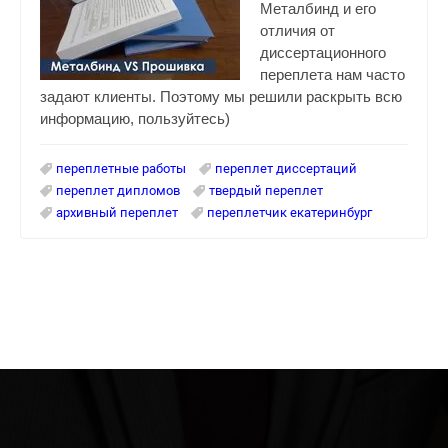
Металбинд и его
отличия от
диссертационного
переплета нам часто
задают клиенты. Поэтому мы решили раскрыть всю
информацию, пользуйтесь)
переплетные работы
переплет диссертаций
переплет дипломов
твердый переплет
архивный переплет
переплетчик екатеринбург