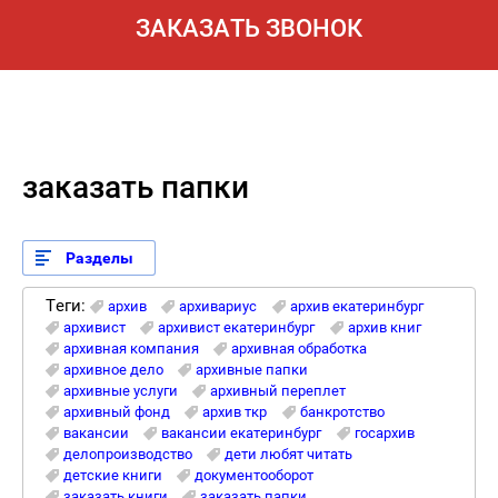
ЗАКАЗАТЬ ЗВОНОК
заказать папки
Разделы
Теги:
архив
архивариус
архив екатеринбург
архивист
архивист екатеринбург
архив книг
архивная компания
архивная обработка
архивное дело
архивные папки
архивные услуги
архивный переплет
архивный фонд
архив ткр
банкротство
вакансии
вакансии екатеринбург
госархив
делопроизводство
дети любят читать
детские книги
документооборот
заказать книги
заказать папки