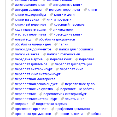
изготовление книг
интересные книги
история архивов
история переплета
книги
книги екатеринбург
книги и дети
книги на заказ
книги про язык
книжный переплет
красивый переплет
куда сдавать архив
ликвидация
мастера переплета
новогодние книги
новый год
обработка документов
обработка личных дел
папки
папки для документов
папки для прошивки
папки на заказ
папки с гребешками
передача в архив
перепет книг
переплет
переплет дипломов
переплет диссертаций
переплет екатеринбург
переплет книг
переплет книг екатеринбург
переплетная мастерская
переплетная рекомендует
переплетное дело
переплетное искусство
переплетные работы
переплетчик
переплетчик екатеринбург
переплетчикекатеринбург
печать книг
подарки
подготовка в архив
профессия архивист
профессия архивиста
прошивка документов
прошить книги
работа